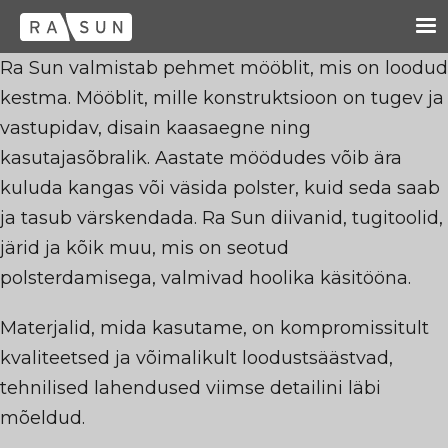
Ra Sun valmistab pehmet mööblit, mis on loodud
kestma. Mööblit, mille konstruktsioon on tugev ja
vastupidav, disain kaasaegne ning
kasutajasõbralik. Aastate möödudes võib ära
kuluda kangas või väsida polster, kuid seda saab
ja tasub värskendada.
Ra Sun diivanid, tugitoolid,
järid ja kõik muu, mis on seotud
polsterdamisega, valmivad hoolika käsitööna.
Materjalid, mida kasutame, on kompromissitult
kvaliteetsed ja võimalikult loodustsäästvad,
tehnilised lahendused viimse detailini läbi
mõeldud.