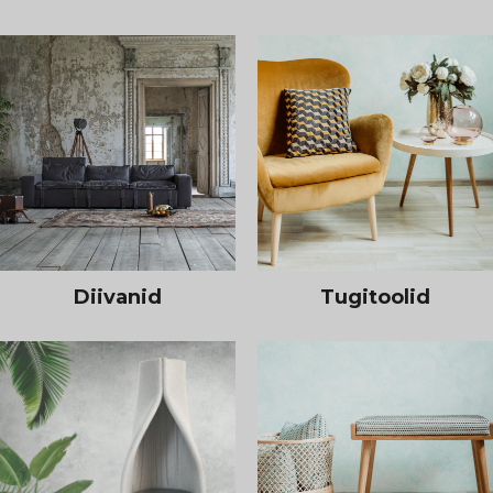
Diivanid
Tugitoolid