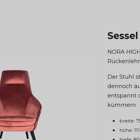
Sesse
NORA HIGH 
Rückenlehne
Der Stuhl s
dennoch äu
entspannt d
kümmern.
breite: 
höhe: 11
hiefe: 8