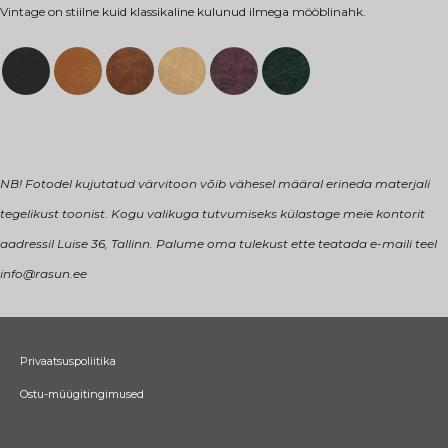
Vintage on stiilne kuid klassikaline kulunud ilmega mööblinahk.
NB! Fotodel kujutatud värvitoon võib vähesel määral erineda materjali
tegelikust toonist. Kogu valikuga tutvumiseks külastage meie kontorit
aadressil Luise 36, Tallinn. Palume oma tulekust ette teatada e-maili teel
info@rasun.ee
Privaatsuspoliitika
Ostu-müügitingimused