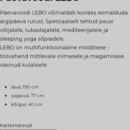
Päevavoodi LEBO võimaldab korraks eemalduda
argipäeva rutust. Spetsiaalselt tehtud pausi
võtjatele, tukastajatele, mediteerijatele ja
sleeping yoga sõpradele.
LEBO on multifunktsionaalne mööbliese -
töövahend mõtlevale inimesele ja magamisase
väsinud külalisele.
laius: 190 cm
sügavus: 77 cm
kõrgus: 40 cm
Kattematerjal